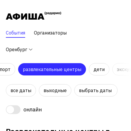
События
Организаторы
Оренбург
порт
развлекательные центры
дети
экску
все даты
выходные
выбрать даты
онлайн